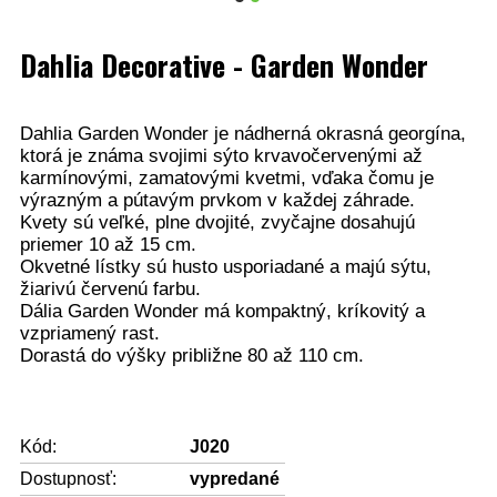
Dahlia Decorative - Garden Wonder
Dahlia Garden Wonder je nádherná okrasná georgína,
ktorá je známa svojimi sýto krvavočervenými až
karmínovými, zamatovými kvetmi, vďaka čomu je
výrazným a pútavým prvkom v každej záhrade.
Kvety sú veľké, plne dvojité, zvyčajne dosahujú
priemer 10 až 15 cm.
Okvetné lístky sú husto usporiadané a majú sýtu,
žiarivú červenú farbu.
Dália Garden Wonder má kompaktný, kríkovitý a
vzpriamený rast.
Dorastá do výšky približne 80 až 110 cm.
Kód:
J020
Dostupnosť:
vypredané