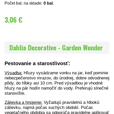
Počet bal. na sklade:
0
bal.
3,06 €
Dahlia Decorative - Garden Wonder
Pestovanie a starostlivosť:
Výsadba:
Hľuzy vysádzame vonku na jar, keď pominie
nebezpečenstvo mrazov, do úrodnej, dobre odvodnenej
pôdy, do hĺbky asi 10 cm. Pred výsadbou je vhodné
hľuzy na pár hodín namočiť do vody. Preferujú slnečné
stanovište.
Zálievka a hnojenie:
Vyžadujú pravidelnú a hlbokú
zálievku, najmä počas suchých období. Počas
vegetačného obdobia sa odporúča pravidelne aplikovať