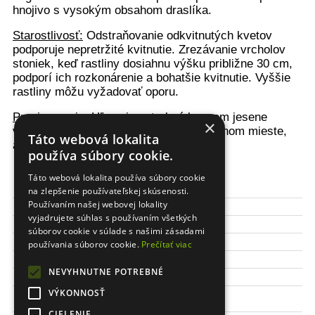
hnojivo s vysokým obsahom draslíka.
Starostlivosť:
Odstraňovanie odkvitnutých kvetov
podporuje nepretržité kvitnutie. Zrezávanie vrcholov
stoniek, keď rastliny dosiahnu výšku približne 30 cm,
podporí ich rozkonárenie a bohatšie kvitnutie. Vyššie
rastliny môžu vyžadovať oporu.
Prezimovanie:
Hľuzy je potrebné koncom jesene
×
vykopať a uskladniť na suchom a chladnom mieste,
Táto webová lokalita
avšak chránenom pred mrazom.
používa súbory cookie.
Táto webová lokalita používa súbory cookie
Výška kvetu:
80 -110 cm
na zlepšenie používateľskej skúsenosti.
Používaním našej webovej lokality
Obdobie kvitnutia:
júl - október
vyjadrujete súhlas s používaním všetkých
Čas sadenia:
apríl/máj
súborov cookie v súlade s našimi zásadami
Stanovište:
slnečné
používania súborov cookie.
Prečítať viac
Odolnosť:
neprezimuje
NEVYHNUTNE POTREBNÉ
Balenie:
1 ks / bal.
Veľkosť
VÝKONNOSŤ
I
cibule/hľuzy:
CIELENIE