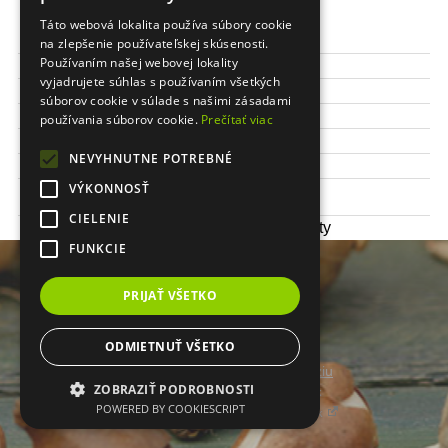
Táto webová lokalita používa súbory cookie
Výška kvetu:
100 cm
na zlepšenie používateľskej skúsenosti.
Používaním našej webovej lokality
Obdobie kvitnutia:
júl - október
vyjadrujete súhlas s používaním všetkých
Čas sadenia:
apríl/máj
súborov cookie v súlade s našimi zásadami
Stanovište:
slnečné
používania súborov cookie.
Prečítať viac
Odolnosť:
neprezimuje
NEVYHNUTNE POTREBNÉ
Balenie:
5 ks / bal.
Veľkosť
VÝKONNOSŤ
I
cibule/hľuzy:
CIELENIE
Využitie:
záhony, rezané kvety
FUNKCIE
PRIJAŤ VŠETKO
ODMIETNUŤ VŠETKO
Prepnúť zobrazenie na plnú verziu
ZOBRAZIŤ PODROBNOSTI
Copyright 2014 - 2026 © www.cibulky.sk
POWERED BY COOKIESCRIPT
Tvorba internetových obchodov - Atomer.sk