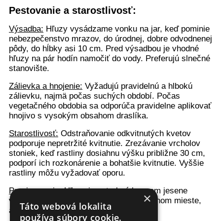
Pestovanie a starostlivosť:
Výsadba:
Hľuzy vysádzame vonku na jar, keď pominie
nebezpečenstvo mrazov, do úrodnej, dobre odvodnenej
pôdy, do hĺbky asi 10 cm. Pred výsadbou je vhodné
hľuzy na pár hodín namočiť do vody. Preferujú slnečné
stanovište.
Zálievka a hnojenie:
Vyžadujú pravidelnú a hlbokú
zálievku, najmä počas suchých období. Počas
vegetačného obdobia sa odporúča pravidelne aplikovať
hnojivo s vysokým obsahom draslíka.
Starostlivosť:
Odstraňovanie odkvitnutých kvetov
podporuje nepretržité kvitnutie. Zrezávanie vrcholov
stoniek, keď rastliny dosiahnu výšku približne 30 cm,
podporí ich rozkonárenie a bohatšie kvitnutie. Vyššie
rastliny môžu vyžadovať oporu.
Prezimovanie:
Hľuzy je potrebné koncom jesene
×
vykopať a uskladniť na suchom a chladnom mieste,
Táto webová lokalita
avšak chránenom pred mrazom.
používa súbory cookie.