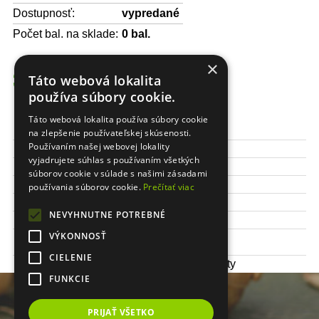
Dostupnosť:
vypredané
Počet bal. na sklade:
0
bal.
×
3,14 €
Táto webová lokalita
používa súbory cookie.
Táto webová lokalita používa súbory cookie
Výška kvetu:
100 cm
na zlepšenie používateľskej skúsenosti.
Používaním našej webovej lokality
Obdobie kvitnutia:
júl - október
vyjadrujete súhlas s používaním všetkých
Čas sadenia:
apríl/máj
súborov cookie v súlade s našimi zásadami
Stanovište:
slnečné
používania súborov cookie.
Prečítať viac
Odolnosť:
neprezimuje
NEVYHNUTNE POTREBNÉ
Balenie:
1 ks / bal.
Veľkosť
VÝKONNOSŤ
I
cibule/hľuzy:
CIELENIE
Využitie:
záhony, rezané kvety
FUNKCIE
PRIJAŤ VŠETKO