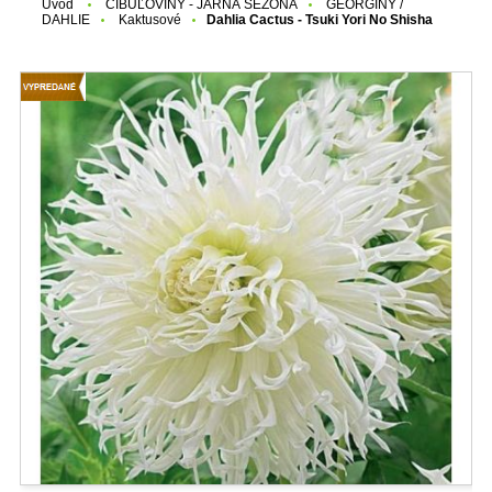
Úvod
CIBUĽOVINY - JARNÁ SEZÓNA
GEORGÍNY /
DAHLIE
Kaktusové
Dahlia Cactus - Tsuki Yori No Shisha