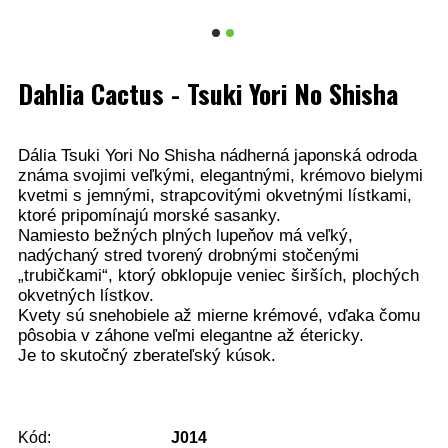
Dahlia Cactus - Tsuki Yori No Shisha
Dália Tsuki Yori No Shisha nádherná japonská odroda
známa svojimi veľkými, elegantnými, krémovo bielymi
kvetmi s jemnými, strapcovitými okvetnými lístkami,
ktoré pripomínajú morské sasanky.
Namiesto bežných plných lupeňov má veľký,
nadýchaný stred tvorený drobnými stočenými
„trubičkami“, ktorý obklopuje veniec širších, plochých
okvetných lístkov.
Kvety sú snehobiele až mierne krémové, vďaka čomu
pôsobia v záhone veľmi elegantne až étericky.
Je to skutočný zberateľský kúsok.
Kód:
J014