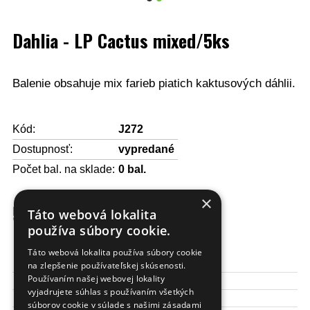
Dahlia - LP Cactus mixed/5ks
Balenie obsahuje mix farieb piatich kaktusových dáhlii.
Kód:
J272
Dostupnosť:
vypredané
Počet bal. na sklade:
0
bal.
×
5,78 €
Táto webová lokalita
používa súbory cookie.
Táto webová lokalita používa súbory cookie
Výška kvetu:
100 cm
na zlepšenie používateľskej skúsenosti.
Používaním našej webovej lokality
Obdobie kvitnutia:
júl - október
vyjadrujete súhlas s používaním všetkých
Čas sadenia:
apríl/máj
súborov cookie v súlade s našimi zásadami