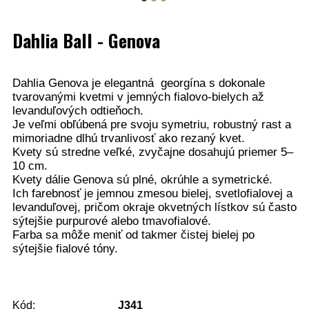
Dahlia Ball - Genova
Dahlia Genova je elegantná georgína s dokonale
tvarovanými kvetmi v jemných fialovo-bielych až
levanduľových odtieňoch.
Je veľmi obľúbená pre svoju symetriu, robustný rast a
mimoriadne dlhú trvanlivosť ako rezaný kvet.
Kvety sú stredne veľké, zvyčajne dosahujú priemer 5–
10 cm.
Kvety dálie Genova sú plné, okrúhle a symetrické.
Ich farebnosť je jemnou zmesou bielej, svetlofialovej a
levanduľovej, pričom okraje okvetných lístkov sú často
sýtejšie purpurové alebo tmavofialové.
Farba sa môže meniť od takmer čistej bielej po
sýtejšie fialové tóny.
Kód:
J341