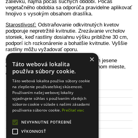
zálievku, najmä počas suchých období. Počas
vegetačného obdobia sa odporúča pravidelne aplikovať
hnojivo s vysokým obsahom draslíka.
Starostlivosť:
Odstraňovanie odkvitnutých kvetov
podporuje nepretržité kvitnutie. Zrezávanie vrcholov
stoniek, keď rastliny dosiahnu výšku približne 30 cm,
podporí ich rozkonárenie a bohatšie kvitnutie. Vyššie
rastliny môžu vyžadovať oporu.
×
Prezimovanie:
Hľuzy je potrebné koncom jesene
Táto webová lokalita
vykopať a uskladniť na suchom a chladnom mieste,
používa súbory cookie.
avšak chránenom pred mrazom.
Táto webová lokalita používa súbory cookie
Výška kvetu:
100 cm
na zlepšenie používateľskej skúsenosti.
Používaním našej webovej lokality
Obdobie kvitnutia:
júl - október
vyjadrujete súhlas s používaním všetkých
Čas sadenia:
apríl/máj
súborov cookie v súlade s našimi zásadami
Stanovište:
slnečné
používania súborov cookie.
Prečítať viac
Odolnosť:
neprezimuje
NEVYHNUTNE POTREBNÉ
Balenie:
1 ks / bal.
Veľkosť
VÝKONNOSŤ
I
cibule/hľuzy: