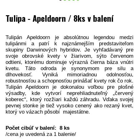
Tulipa - Apeldoorn / 8ks v balení
Tulipán Apeldoorn je absolútnou legendou medzi
tulipánmi a patrí k najznámejším predstaviteľom
skupiny Darwinových hybridov. Je vyhľadávaný pre
svoje obrovské kvety v žiarivom, sýto červenom
odtieni, ktorému dominuje výrazná čierna báza vnútri
kvetu. Táto odroda je synonymom pre silu a
dlhovekosť. Vyniká mimoriadnou odolnosťou,
robustnosťou a schopnosťou prinášať kvety rok čo rok.
Tulipán Apeldoorn je dokonalou voľbou pre plošné
výsadby, kde vytvorí neprehliadnuteľný „červený
koberec“, ktorý rozžiari každú záhradu. Vďaka svojej
pevnej stonke je tiež vysoko cenený ako rezaný kvet,
ktorý vo vázach pôsobí majestátne.
Počet cibúľ v balení: 8 ks
/cena je uvedená za 1 balenie/