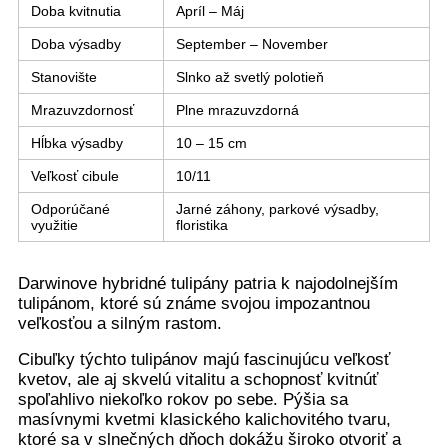
Doba kvitnutia
Apríl – Máj
Doba výsadby
September – November
Stanovište
Slnko až svetlý polotieň
Mrazuvzdornosť
Plne mrazuvzdorná
Hĺbka výsadby
10 – 15 cm
Veľkosť cibule
10/11
Odporúčané
Jarné záhony, parkové výsadby,
využitie
floristika
Darwinove hybridné tulipány patria k najodolnejším
tulipánom, ktoré sú známe svojou impozantnou
veľkosťou a silným rastom.
Cibuľky týchto tulipánov majú fascinujúcu veľkosť
kvetov, ale aj skvelú vitalitu a schopnosť kvitnúť
spoľahlivo niekoľko rokov po sebe. Pýšia sa
masívnymi kvetmi klasického kalichovitého tvaru,
ktoré sa v slnečných dňoch dokážu široko otvoriť a