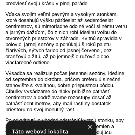
predviesť svoju krásu v plnej paráde.
Vďaka svojim veľmi pevným a vysokým stonkám,
ktoré dosahujú výšku päťdesiat až sedemdesiat
centimetrov, sú mimoriadne odolné voči silnému vetru
a jarným dažďom, čo z nich robí ideálnu voľbu do
otvorených priestorov v záhrade. Kvitnú spravidla v
polovici jarnej sezóny a ponúkajú širokú paletu
žiarivých, sýtych farieb od jasnej červenej, cez
oranžovú a žltú, až po jemnejšie ružové alebo
viacfarebné odtiene.
Výsadba sa realizuje počas jesennej sezóny, ideálne
od septembra do októbra, pričom preferujú slnečné
stanovište s kvalitnou, dobre priepustnou pôdou.
Cibuľky vysádzame do hĺbky približne pätnásť
centimetrov a dodržiavame rozostupy desať až
pätnásť centimetrov, aby mali rastliny dostatok
priestoru na svoj mohutný rast.
Po odkvitnutí je vhodné odstrániť kvetnú stonku, aby
×
sa rastlina zbytočne nevysilila tvorbou semien a
Táto webová lokalita
všetku energiu uložila do cibule na nasledujúcu