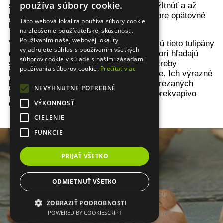
používa súbory cookie.
sezónu. Listy nechávame prirodzene zožltnúť a až
následne ich odstránime, čo je kľúčové pre opätovné
Táto webová lokalita používa súbory cookie
kvitnutie v ďalších rokoch.
na zlepšenie používateľskej skúsenosti.
Používaním našej webovej lokality
Vďaka svojej robustnosti a dlhovekosti sú tieto tulipány
vyjadrujete súhlas s používaním všetkých
dokonalým riešením pre záhradkárov, ktorí hľadajú
súborov cookie v súlade s našimi zásadami
spoľahlivú krásu a výrazný efekt bez potreby
používania súborov cookie.
Prečítať viac
každoročnej výmeny cibuľovín na záhone. Ich výrazné
kvety navyše pôsobia veľmi bohato aj v rezaných
NEVYHNUTNE POTREBNÉ
kyticiach, kde dokážu vo váze vydržať prekvapivo
dlho.
VÝKONNOSŤ
CIELENIE
FUNKCIE
PRIJAŤ VŠETKO
ODMIETNUŤ VŠETKO
Prepnúť zobrazenie na plnú verziu
ZOBRAZIŤ PODROBNOSTI
Copyright 2014 - 2026 © www.cibulky.sk
POWERED BY COOKIESCRIPT
Tvorba internetových obchodov - Atomer.sk