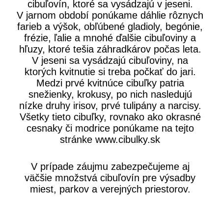
cibuľovín, ktoré sa vysádzajú v jeseni.
V jarnom období ponúkame dáhlie rôznych
farieb a výšok, obľúbené gladioly, begónie,
frézie, ľalie a mnohé ďalšie cibuľoviny a
hľuzy, ktoré tešia záhradkárov počas leta.
V jeseni sa vysádzajú cibuľoviny, na
ktorých kvitnutie si treba počkať do jari.
Medzi prvé kvitnúce cibuľky patria
snežienky, krokusy, po nich nasledujú
nízke druhy irisov, prvé tulipány a narcisy.
Všetky tieto cibuľky, rovnako ako okrasné
cesnaky či modrice ponúkame na tejto
stránke www.cibulky.sk
V prípade záujmu zabezpečujeme aj
väčšie množstvá cibuľovín pre výsadby
miest, parkov a verejných priestorov.