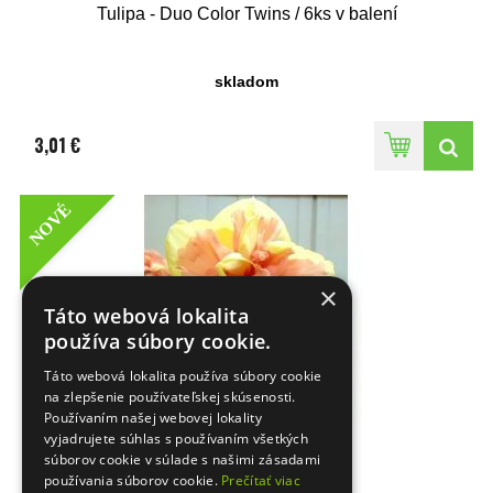
Tulipa - Duo Color Twins / 6ks v balení
skladom
3,01 €
NOVÉ
×
Táto webová lokalita
používa súbory cookie.
Táto webová lokalita používa súbory cookie
na zlepšenie používateľskej skúsenosti.
Používaním našej webovej lokality
Narcissus - Bellabombe
vyjadrujete súhlas s používaním všetkých
súborov cookie v súlade s našimi zásadami
používania súborov cookie.
Prečítať viac