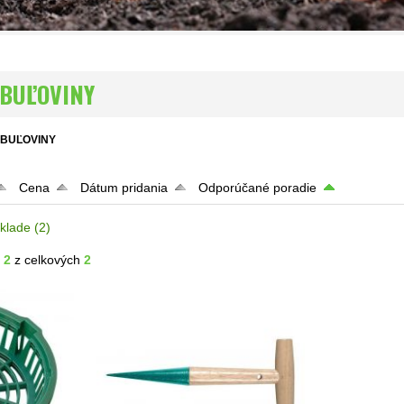
IBUĽOVINY
IBUĽOVINY
Cena
Dátum pridania
Odporúčané poradie
klade
(2)
- 2
z celkových
2