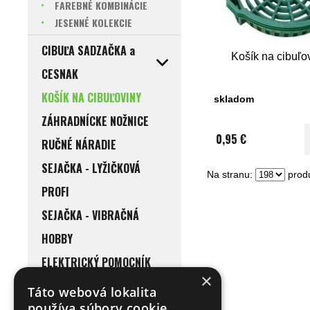
FAREBNÉ KOMBINÁCIE
JESENNÉ KOLEKCIE
CIBUĽA SADZAČKA a
Košík na cibuľo
CESNAK
KOŠÍK NA CIBUĽOVINY
skladom
ZÁHRADNÍCKE NOŽNICE
0,95 €
RUČNÉ NÁRADIE
SEJAČKA - LYŽIČKOVÁ
Na stranu:
produ
PROFI
SEJAČKA - VIBRAČNÁ
HOBBY
ELEKTRICKÝ POMOCNÍK
×
DO DOMÁCNOSTI
Táto webová lokalita
používa súbory cookie.