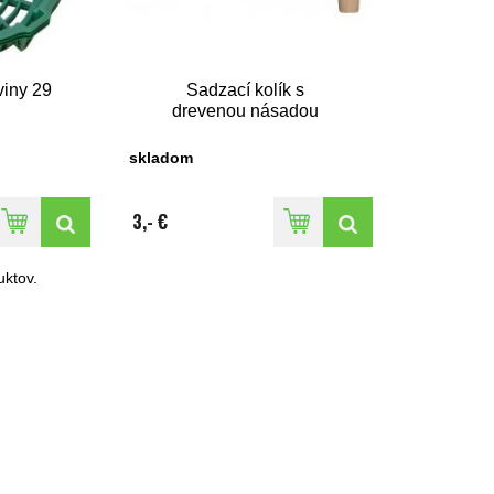
viny 29
Sadzací kolík s
drevenou násadou
skladom
3,- €
ktov.