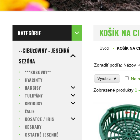
KOŠÍK NA C
KATEGÓRIE
Úvod
KOŠÍK NA C
--CIBUĽOVINY - JESENNÁ
SEZÓNA
Zoradiť podľa:
Názov
***KUSOVKY**
∨
Na s
HYACINTY
Výrobca
NARCISY
Zobrazené produkty
1 
TULIPÁNY
KROKUSY
ĽALIE
KOSATCE / IRIS
CESNAKY
OSTATNÉ JESENNÉ