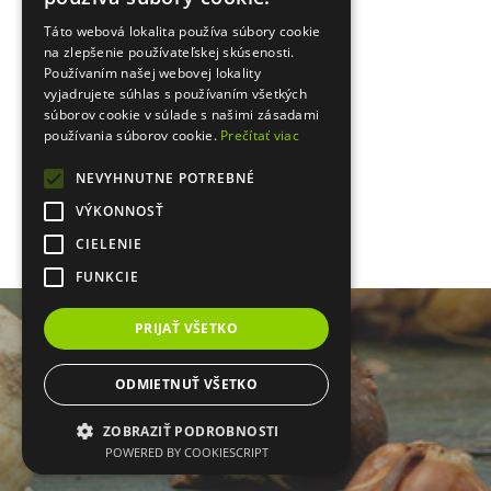
Táto webová lokalita používa súbory cookie
PRIHLÁSENIE
na zlepšenie používateľskej skúsenosti.
Používaním našej webovej lokality
vyjadrujete súhlas s používaním všetkých
súborov cookie v súlade s našimi zásadami
používania súborov cookie.
Prečítať viac
NEVYHNUTNE POTREBNÉ
VÝKONNOSŤ
Zabudol som heslo
Registrácia
CIELENIE
FUNKCIE
PRIJAŤ VŠETKO
ODMIETNUŤ VŠETKO
ZOBRAZIŤ PODROBNOSTI
POWERED BY COOKIESCRIPT