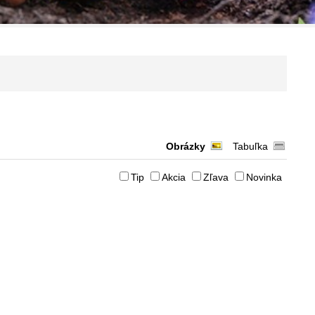
Obrázky
Tabuľka
Tip
Akcia
Zľava
Novinka