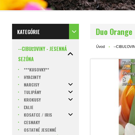
Duo Orange 
KATEGÓRIE
Úvod
--CIBUĽOVI
--CIBUĽOVINY - JESENNÁ
SEZÓNA
***KUSOVKY**
HYACINTY
NARCISY
TULIPÁNY
KROKUSY
ĽALIE
KOSATCE / IRIS
CESNAKY
OSTATNÉ JESENNÉ