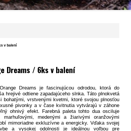
s v balení
e Dreams / 6ks v balení
Orange Dreams je fascinujúcou odrodou, ktorá do
ša hrejivé odtiene zapadajúceho slnka. Táto plnokvetá
i bohatými, vrstvenými kvetmi, ktoré svojou plnosťou
uxusné pivonky a v čase kvitnutia vytvárajú v záhone
eľný ohnivý efekt. Farebná paleta tohto dua osciluje
i marhuľovými, medenými a žiarivými oranžovými
obí mimoriadne exkluzívne a energicky. Vďaka svojej
avbe a vysokej odolnosti je ideálnou voľbou pre