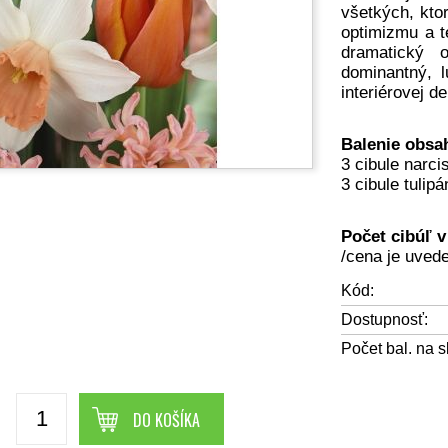
všetkých, kto
optimizmu a te
dramatický 
dominantný, l
interiérovej d
Balenie obsa
3 cibule narci
3 cibule tulipá
Počet cibúľ v
/cena je uvede
Kód:
Dostupnosť:
Počet bal. na s
DO KOŠÍKA