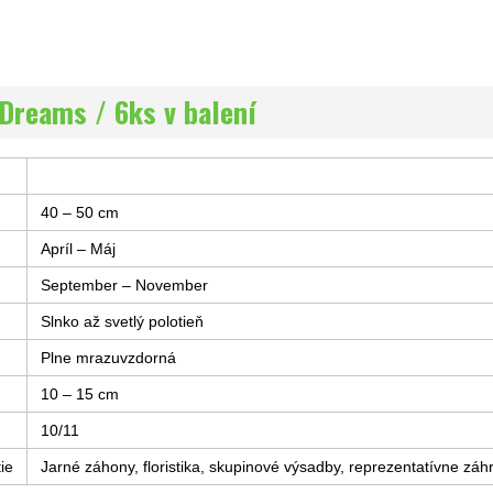
Dreams / 6ks v balení
40 – 50 cm
Apríl – Máj
September – November
Slnko až svetlý polotieň
Plne mrazuvzdorná
10 – 15 cm
10/11
ie
Jarné záhony, floristika, skupinové výsadby, reprezentatívne záh