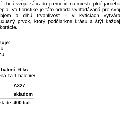
rí chcú svoju záhradu premeniť na miesto plné jarného
pla. Vo floristike je táto odroda vyhľadávaná pre svoj
objem a dlhú trvanlivosť – v kyticiach vytvára
uxusný prvok, ktorý podčiarkne krásu a štýl každej
ekorácie.
huje:
su
nu
 balení: 6 ks
ná za 1 balenie/
A327
skladom
klade:
400
bal.