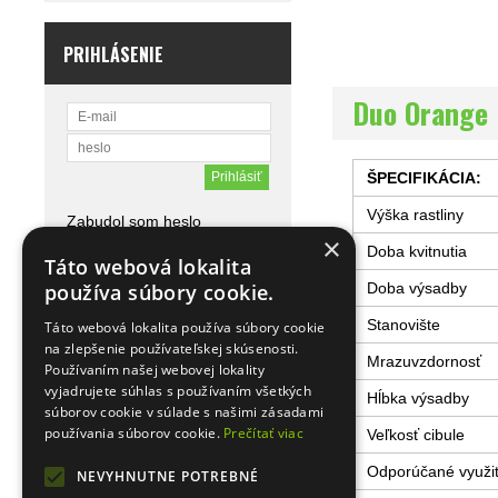
PRIHLÁSENIE
Duo Orange 
ŠPECIFIKÁCIA:
Výška rastliny
Zabudol som heslo
×
Registrácia
Doba kvitnutia
Táto webová lokalita
Doba výsadby
používa súbory cookie.
Stanovište
Táto webová lokalita používa súbory cookie
na zlepšenie používateľskej skúsenosti.
Mrazuvzdornosť
Používaním našej webovej lokality
vyjadrujete súhlas s používaním všetkých
Hĺbka výsadby
súborov cookie v súlade s našimi zásadami
používania súborov cookie.
Prečítať viac
Veľkosť cibule
Odporúčané využit
NEVYHNUTNE POTREBNÉ