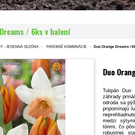
Dreams / 6ks v balení
NY - JESENNÁ SEZÓNA
FAREBNÉ KOMBINÁCIE
Duo Orange Dreams / 6k
Duo Orang
Tulipán Duo 
záhrady priná
odroda sa pýš
pripomínajú l
neprehliadnut
medzi sýtym
tónmi, čo pôs
robustnej st