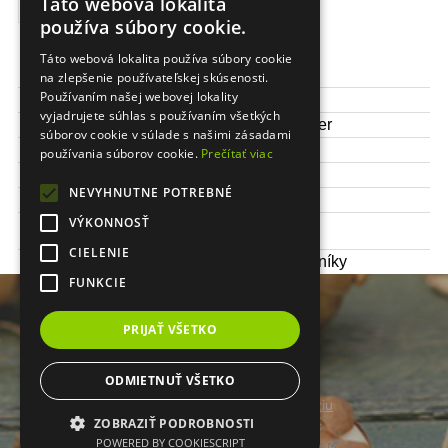
Táto webová lokalita
používa súbory cookie.
Táto webová lokalita používa súbory cookie
Výška kvetu:
10 - 20 cm
na zlepšenie používateľskej skúsenosti.
Používaním našej webovej lokality
Obdobie kvitnutia:
apríl
vyjadrujete súhlas s používaním všetkých
Čas sadenia:
september/november
súborov cookie v súlade s našimi zásadami
Stanovište:
slnečné, polotieň
používania súborov cookie.
Prečítať viac
Odolnosť:
prezimuje
NEVYHNUTNE POTREBNÉ
Balenie:
10 ks / bal.
Veľkosť
VÝKONNOSŤ
5/+
cibule/hľuzy:
CIELENIE
Využitie:
záhony, parky, črepníky
FUNKCIE
PRIJAŤ VŠETKO
ODMIETNUŤ VŠETKO
Prepnúť zobrazenie na plnú verziu
ZOBRAZIŤ PODROBNOSTI
Copyright 2014 - 2026 © www.cibulky.sk
POWERED BY COOKIESCRIPT
Tvorba internetových obchodov - Atomer.sk