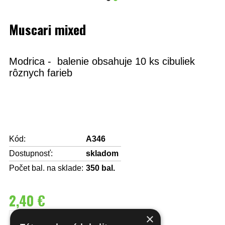
Muscari mixed
Modrica - balenie obsahuje 10 ks cibuliek
rôznych farieb
Kód:
A346
Dostupnosť:
skladom
Počet bal. na sklade:
350
bal.
2,40 €
×
DO KOŠÍKA