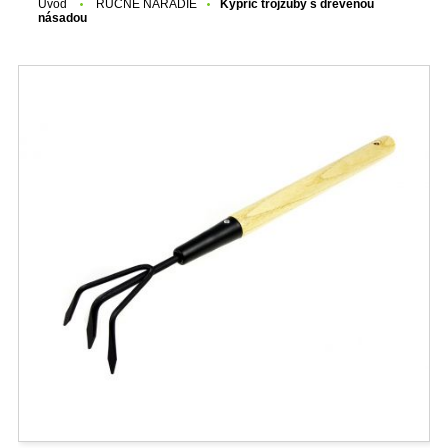
Úvod
RUČNÉ NÁRADIE
Kyprič trojzubý s drevenou
násadou