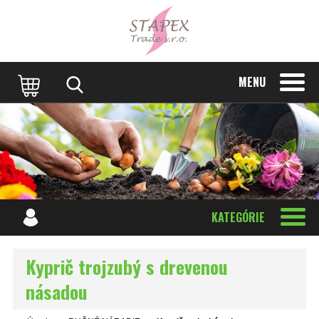
MENU
KATEGÓRIE
Kyprič trojzubý s drevenou
násadou