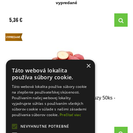
vypredané
5,36 €
×
Táto webová lokalita
používa súbory cookie.
Táto webová lokalita používa súbory cookie
na zlepšenie používateľskej skúsenosti.
Používaním našej webovej lokality
Holandské sadivo zemiakov / minihľuzy 50ks -
vyjadrujete súhlas s používaním všetkých
DESIREE
súborov cookie v súlade s našimi zásadami
používania súborov cookie.
Prečítať viac
vypredané
NEVYHNUTNE POTREBNÉ