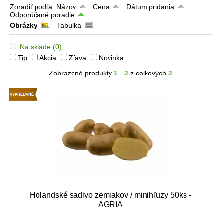
Zoradiť podľa:
Názov
Cena
Dátum pridania
Odporúčané poradie
Obrázky
Tabuľka
Na sklade
(0)
Tip
Akcia
Zľava
Novinka
Zobrazené produkty
1 - 2
z celkových
2
Holandské sadivo zemiakov / minihľuzy 50ks -
AGRIA