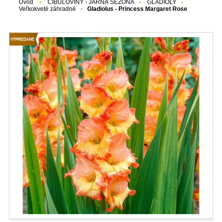
Úvod
CIBUĽOVINY - JARNÁ SEZÓNA
GLADIOLY
Veľkokveté záhradné
Gladiolus - Princess Margaret Rose