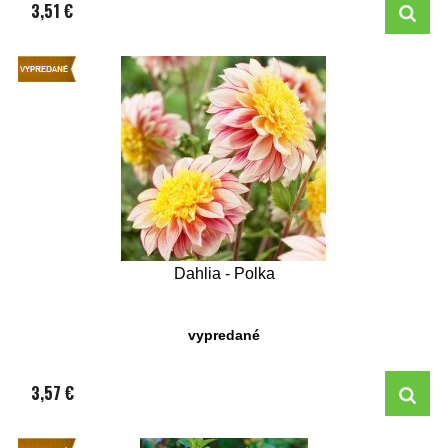
3,51 €
Dahlia - Polka
vypredané
3,57 €