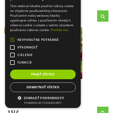
vypredané
Táto webová lokalita používa súbory cookie
na zlepšenie používateľskej skúsenosti.
3,69 €
Používaním našej webovej lokality
vyjadrujete súhlas s používaním všetkých
súborov cookie v súlade s našimi zásadami
používania súborov cookie.
Prečítať viac
NEVYHNUTNE POTREBNÉ
VÝKONNOSŤ
CIELENIE
FUNKCIE
PRIJAŤ VŠETKO
Dahlia - Soulman
ODMIETNUŤ VŠETKO
vypredané
ZOBRAZIŤ PODROBNOSTI
POWERED BY COOKIESCRIPT
3,57 €