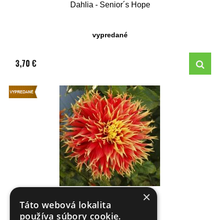
Dahlia - Senior´s Hope
vypredané
3,70 €
Dahlia - Show´n´ Tell
×
Táto webová lokalita
používa súbory cookie.