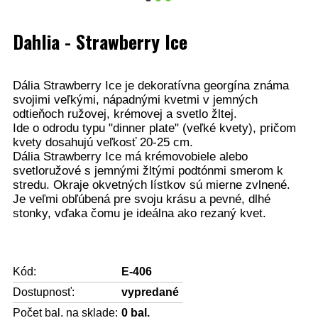
Dahlia - Strawberry Ice
Dália Strawberry Ice je dekoratívna georgína známa
svojimi veľkými, nápadnými kvetmi v jemných
odtieňoch ružovej, krémovej a svetlo žltej.
Ide o odrodu typu "dinner plate" (veľké kvety), pričom
kvety dosahujú veľkosť 20-25 cm.
Dália Strawberry Ice má krémovobiele alebo
svetloružové s jemnými žltými podtónmi smerom k
stredu. Okraje okvetných lístkov sú mierne zvlnené.
Je veľmi obľúbená pre svoju krásu a pevné, dlhé
stonky, vďaka čomu je ideálna ako rezaný kvet.
Kód:
E-406
Dostupnosť:
vypredané
Počet bal. na sklade:
0
bal.