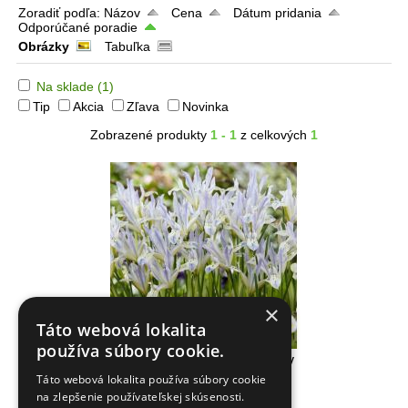
Zoradiť podľa:
Názov
Cena
Dátum pridania
Odporúčané poradie
Obrázky
Tabuľka
Na sklade
(1)
Tip
Akcia
Zľava
Novinka
Zobrazené produkty
1 - 1
z celkových
1
×
Táto webová lokalita
používa súbory cookie.
Iris reticulata - Painted Lady
Táto webová lokalita používa súbory cookie
na zlepšenie používateľskej skúsenosti.