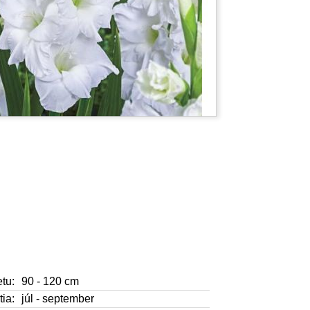
tu:
90 - 120 cm
ia:
júl - september