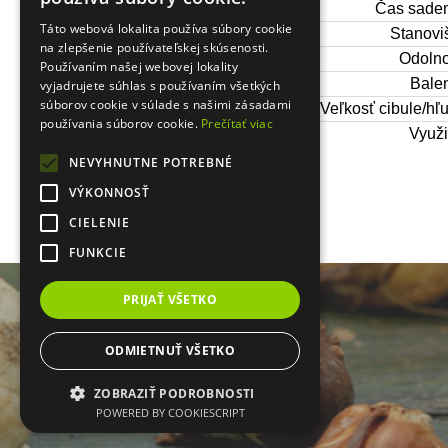
Čas saden
Táto webová lokalita používa súbory cookie
Stanoviš
PRIHLÁSENIE
na zlepšenie používateľskej skúsenosti.
Odolno
Používaním našej webovej lokality
Balen
vyjadrujete súhlas s používaním všetkých
súborov cookie v súlade s našimi zásadami
Veľkosť cibule/hľu
používania súborov cookie.
Prečítať viac
Využi
NEVYHNUTNE POTREBNÉ
VÝKONNOSŤ
Zabudol som heslo
Registrácia
CIELENIE
FUNKCIE
PRIJAŤ VŠETKO
ODMIETNUŤ VŠETKO
ZOBRAZIŤ PODROBNOSTI
POWERED BY COOKIESCRIPT