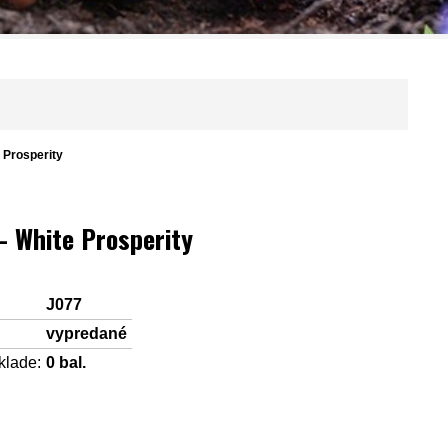
e Prosperity
 - White Prosperity
J077
vypredané
klade:
0
bal.