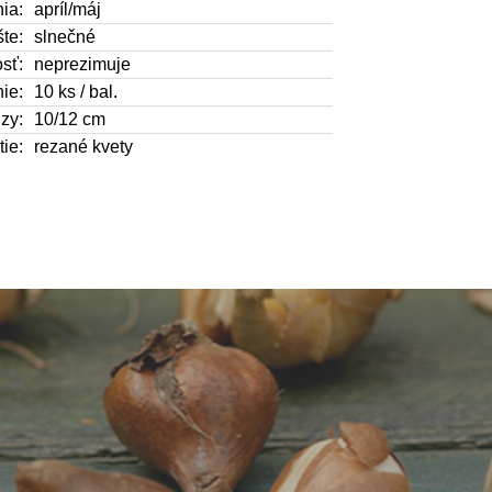
ia:
apríl/máj
te:
slnečné
sť:
neprezimuje
ie:
10 ks / bal.
zy:
10/12 cm
tie:
rezané kvety