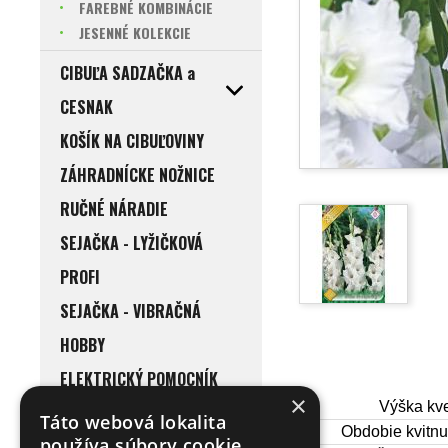
FAREBNÉ KOMBINÁCIE
JESENNÉ KOLEKCIE
CIBUĽA SADZAČKA a
CESNAK
KOŠÍK NA CIBUĽOVINY
ZÁHRADNÍCKE NOŽNICE
RUČNÉ NÁRADIE
SEJAČKA - LYŽIČKOVÁ
PROFI
SEJAČKA - VIBRAČNÁ
HOBBY
ELEKTRICKÝ POMOCNÍK
×
Výška kve
DO DOMÁCNOSTI
Táto webová lokalita
Obdobie kvitnut
používa súbory cookie.